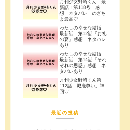
月刊少女野崎くん 最
新話！第118号 感
想 ネタバレ のざち
よ最高♡
わたしの幸せな結婚
最新話 第12話『お礼
の宴』感想 ネタバレ
あり
わたしの幸せな結婚
最新話 第14話『それ
ぞれの思惑』感想 ネ
タバレあり
月刊少女野崎くん第
112話 堀鹿尊い。神
回♡
最近の投稿