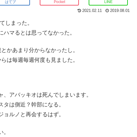
はてブ
Pocket
LINE
2021.02.11
2019.08.01
ってしまった。
にハマるとは思ってなかった。
観とかあまり分からなかったし。
からは毎週毎週何度も見ました。
ャ、アバッキオは死んでしまいます。
スタは側近？幹部になる。
ジョルノと再会するはず。
い。