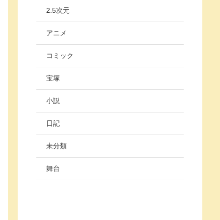
2.5次元
アニメ
コミック
宝塚
小説
日記
未分類
舞台