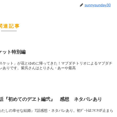
sunnysunday30
関連記事
ケット特別編
スケット」が花とゆめに帰ってきた！マブダチトリオによるマブダチ
レありです。紫呉さんはとりさん・あーや最高
7話『初めてのデヱト編弐』 感想 ネタバレあり
の『わたしの幸せな結婚』7話感想・ネタバレあり。初ﾃﾞｰﾄはﾆﾔﾆﾔが止まら