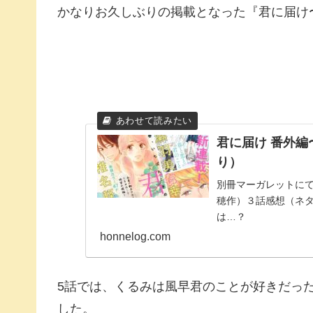
かなりお久しぶりの掲載となった『君に届け
君に届け 番外編
り）
別冊マーガレットに
穂作）３話感想（ネ
は…？
honnelog.com
5話では、くるみは風早君のことが好きだっ
した。