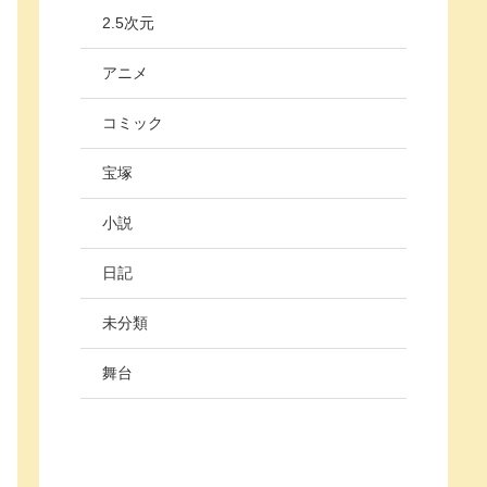
2.5次元
アニメ
コミック
宝塚
小説
日記
未分類
舞台