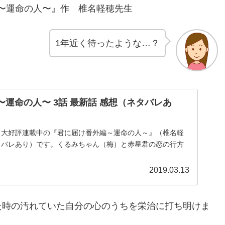
〜運命の人〜』作 椎名軽穂先生
1年近く待ったような…？
〜運命の人〜 3話 最新話 感想（ネタバレあ
て大好評連載中の『君に届け番外編～運命の人～』（椎名軽
タバレあり）です。くるみちゃん（梅）と赤星君の恋の行方
2019.03.13
た時の汚れていた自分の心のうちを栄治に打ち明けま