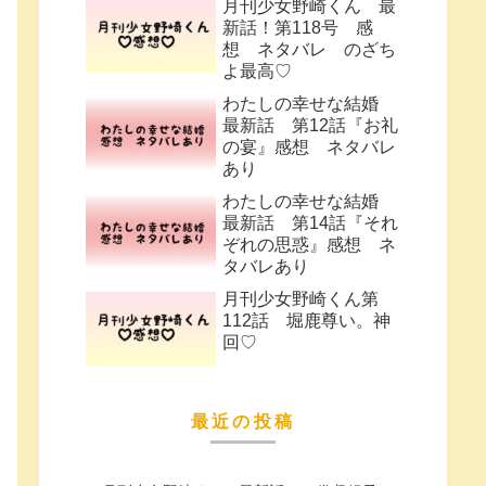
月刊少女野崎くん 最
新話！第118号 感
想 ネタバレ のざち
よ最高♡
わたしの幸せな結婚
最新話 第12話『お礼
の宴』感想 ネタバレ
あり
わたしの幸せな結婚
最新話 第14話『それ
ぞれの思惑』感想 ネ
タバレあり
月刊少女野崎くん第
112話 堀鹿尊い。神
回♡
最近の投稿