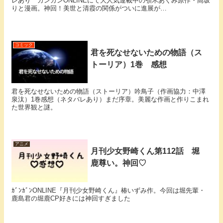
レあり ガンガンONLINEにて大人気連載中の顎木あくみ原作・高坂
りと漫画。神回！美世と清霞の関係がついに進展が…
コミック
君を死なせないための物語（ス
トーリア）1巻 感想
君を死なせないための物語（ストーリア）吟鳥子（作画協力：中澤
泉汰）1巻感想（ネタバレあり）まだ序章。美麗な作画と作りこまれ
た世界観と謎。
アニメ
月刊少女野崎くん第112話 堀
鹿尊い。神回♡
ｶﾞﾝｶﾞﾝONLINE『月刊少女野崎くん』椿いずみ作。今回は堀先輩・
鹿島君の堀鹿CP好きには神回すぎました