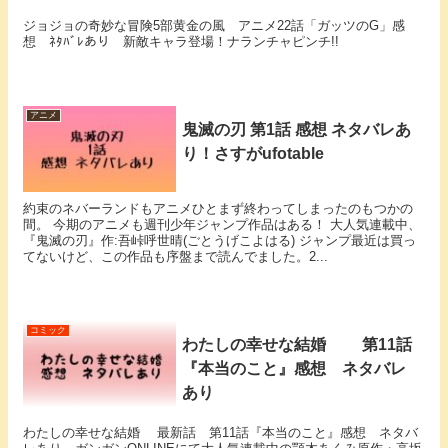
ジョジョの奇妙な冒険5部黄金の風 アニメ22話「ガッツのG」感
想 ﾈﾀﾊﾞﾚあり 新敵キャラ登場！ナランチャピンチ!!
アニメ
鬼滅の刃 第1話 感想 ネタバレあ
り！さすがufotable
約束のネバーランドもアニメひとまず終わってしまったのもつかの
間。 今期のアニメも週刊少年ジャンプ作品はある！ 大人気連載中、
『鬼滅の刃』作:吾峠呼世晴(ごとうげこよはる) ジャンプ最近は買っ
てないけど、この作品も序盤まで読んでました。2...
コミック
わたしの幸せな結婚 第11話
『本当のこと』感想 ネタバレ
あり
わたしの幸せな結婚 最新話 第11話『本当のこと』感想 ネタバ