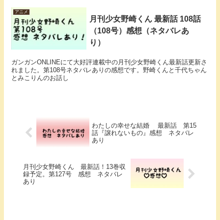
アニメ
月刊少女野崎くん 最新話 108話
（108号）感想（ネタバレあ
り）
ガンガンONLINEにて大好評連載中の月刊少女野崎くん最新話更新さ
れました。第108号ネタバレありの感想です。野崎くんと千代ちゃん
とみこりんのお話し
わたしの幸せな結婚 最新話 第15
話『譲れないもの』感想 ネタバレ
あり
月刊少女野崎くん 最新話！13巻収
録予定。第127号 感想 ネタバレ
あり