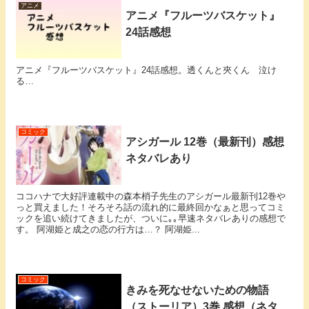
アニメ
アニメ『フルーツバスケット』
24話感想
アニメ『フルーツバスケット』24話感想。透くんと夾くん 泣け
る…
コミック
アシガール 12巻（最新刊）感想
ネタバレあり
ココハナで大好評連載中の森本梢子先生のアシガール最新刊12巻や
っと買えました！そろそろ話の流れ的に最終回かなぁと思ってコミ
ックを追い続けてきましたが、ついに｡｡早速ネタバレありの感想で
す。 阿湖姫と成之の恋の行方は…？ 阿湖姫...
コミック
きみを死なせないための物語
（ストーリア）3巻 感想（ネタ