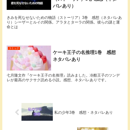
バレあり）
きみを死なせないための物語（ストーリア）3巻 感想（ネタバレあ
り）シーザーとルイの関係。アラタとターラの関係。彼らの謎と運
命とは
コミック
ケーキ王子の名推理1巻 感想
ネタバレあり
七月隆文作『ケーキ王子の名推理』読みました。冷酷王子のツンデ
レが最高のサクサク読める小説。感想、ネタバレありです。
私の少年3巻 感想・ネタバレあり